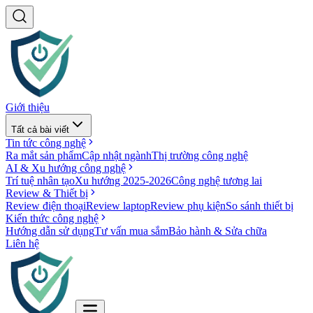
Giới thiệu
Tất cả bài viết
Tin tức công nghệ
Ra mắt sản phẩm
Cập nhật ngành
Thị trường công nghệ
AI & Xu hướng công nghệ
Trí tuệ nhân tạo
Xu hướng 2025-2026
Công nghệ tương lai
Review & Thiết bị
Review điện thoại
Review laptop
Review phụ kiện
So sánh thiết bị
Kiến thức công nghệ
Hướng dẫn sử dụng
Tư vấn mua sắm
Bảo hành & Sửa chữa
Liên hệ