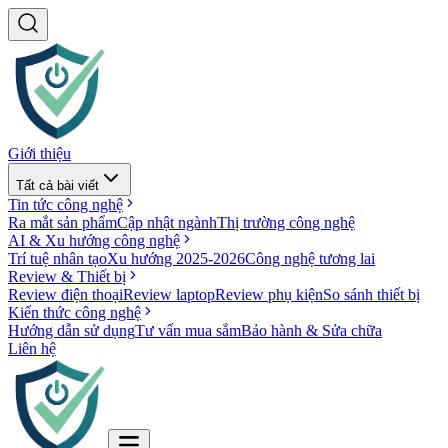
Giới thiệu
Tất cả bài viết
Tin tức công nghệ
Ra mắt sản phẩm
Cập nhật ngành
Thị trường công nghệ
AI & Xu hướng công nghệ
Trí tuệ nhân tạo
Xu hướng 2025-2026
Công nghệ tương lai
Review & Thiết bị
Review điện thoại
Review laptop
Review phụ kiện
So sánh thiết bị
Kiến thức công nghệ
Hướng dẫn sử dụng
Tư vấn mua sắm
Bảo hành & Sửa chữa
Liên hệ