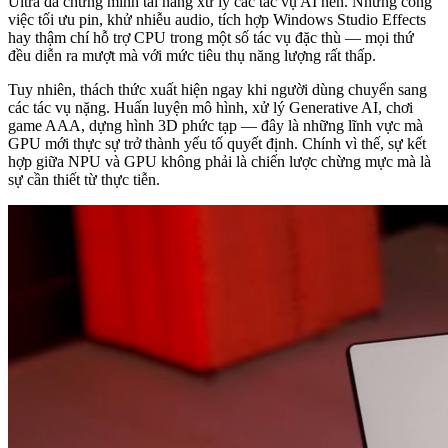
Ultra đã chứng minh tài năng xử lý các tác vụ AI nền. Những công
việc tối ưu pin, khử nhiễu audio, tích hợp Windows Studio Effects
hay thậm chí hỗ trợ CPU trong một số tác vụ đặc thù — mọi thứ
đều diễn ra mượt mà với mức tiêu thụ năng lượng rất thấp.
Tuy nhiên, thách thức xuất hiện ngay khi người dùng chuyển sang
các tác vụ nặng. Huấn luyện mô hình, xử lý Generative AI, chơi
game AAA, dựng hình 3D phức tạp — đây là những lĩnh vực mà
GPU mới thực sự trở thành yếu tố quyết định. Chính vì thế, sự kết
hợp giữa NPU và GPU không phải là chiến lược chừng mực mà là
sự cần thiết từ thực tiễn.