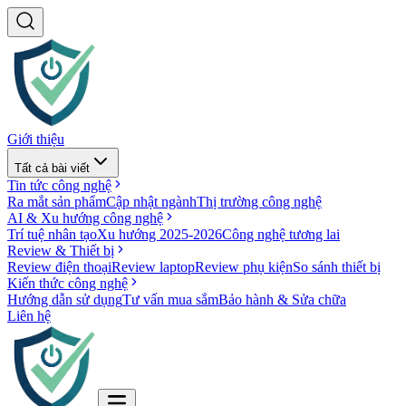
Giới thiệu
Tất cả bài viết
Tin tức công nghệ
Ra mắt sản phẩm
Cập nhật ngành
Thị trường công nghệ
AI & Xu hướng công nghệ
Trí tuệ nhân tạo
Xu hướng 2025-2026
Công nghệ tương lai
Review & Thiết bị
Review điện thoại
Review laptop
Review phụ kiện
So sánh thiết bị
Kiến thức công nghệ
Hướng dẫn sử dụng
Tư vấn mua sắm
Bảo hành & Sửa chữa
Liên hệ