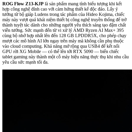
ROG Flow Z13-KJP
là sản phẩm mang tính biểu tượng khi kết
hợp công nghệ đỉnh cao với cảm hứng thiết kế độc đáo. Lấy ý
tưởng từ bộ giáp Ludens trong tác phẩm của Hideo Kojima, chiếc
máy này vượt quá khái niệm thiết bị công nghệ truyền thống để trở
thành tuyệt tác dành cho những người yêu thích sáng tạo đậm chất
viễn tưởng. Sức mạnh đến từ vi xử lý AMD Ryzen AI Max+ 395
cùng bộ nhớ hợp nhất lên đến 128 GB LPDDR5X, cho phép chạy
mượt các mô hình AI lớn ngay trên máy mà không cần phụ thuộc
vào cloud computing. Khả năng mở rộng qua USB4 để kết nối
GPU rời XG Mobile — có thể lên tới RTX 5090 — biến chiếc
tablet gaming này thành một cỗ máy hiệu năng thực thụ khi nhu cầu
yêu cầu sức mạnh tối đa.