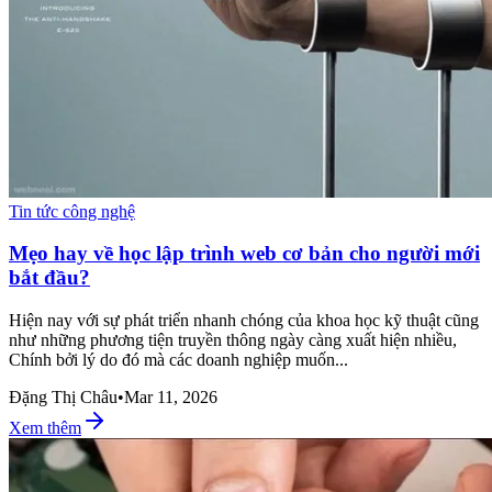
Tin tức công nghệ
Mẹo hay về học lập trình web cơ bản cho người mới
bắt đầu?
Hiện nay với sự phát triển nhanh chóng của khoa học kỹ thuật cũng
như những phương tiện truyền thông ngày càng xuất hiện nhiều,
Chính bởi lý do đó mà các doanh nghiệp muốn...
Đặng Thị Châu
•
Mar 11, 2026
Xem thêm