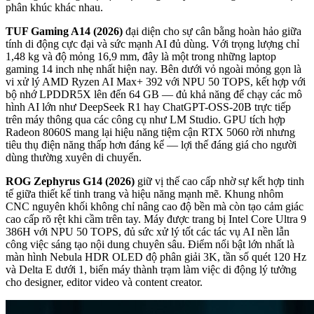
phân khúc khác nhau.
TUF Gaming A14 (2026)
đại diện cho sự cân bằng hoàn hảo giữa
tính di động cực đại và sức mạnh AI đủ dùng. Với trọng lượng chỉ
1,48 kg và độ mỏng 16,9 mm, đây là một trong những laptop
gaming 14 inch nhẹ nhất hiện nay. Bên dưới vỏ ngoài mỏng gọn là
vi xử lý AMD Ryzen AI Max+ 392 với NPU 50 TOPS, kết hợp với
bộ nhớ LPDDR5X lên đến 64 GB — đủ khả năng để chạy các mô
hình AI lớn như DeepSeek R1 hay ChatGPT-OSS-20B trực tiếp
trên máy thông qua các công cụ như LM Studio. GPU tích hợp
Radeon 8060S mang lại hiệu năng tiệm cận RTX 5060 rời nhưng
tiêu thụ điện năng thấp hơn đáng kể — lợi thế đáng giá cho người
dùng thường xuyên di chuyển.
ROG Zephyrus G14 (2026)
giữ vị thế cao cấp nhờ sự kết hợp tinh
tế giữa thiết kế tinh trang và hiệu năng mạnh mẽ. Khung nhôm
CNC nguyên khối không chỉ nâng cao độ bền mà còn tạo cảm giác
cao cấp rõ rệt khi cầm trên tay. Máy được trang bị Intel Core Ultra 9
386H với NPU 50 TOPS, đủ sức xử lý tốt các tác vụ AI nền lẫn
công việc sáng tạo nội dung chuyên sâu. Điểm nổi bật lớn nhất là
màn hình Nebula HDR OLED độ phân giải 3K, tần số quét 120 Hz
và Delta E dưới 1, biến máy thành trạm làm việc di động lý tưởng
cho designer, editor video và content creator.