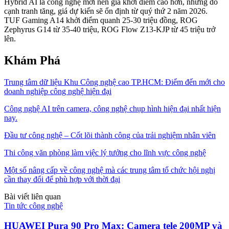
Hybrid AI là công nghệ mới nên giá khởi điểm cao hơn, nhưng do
cạnh tranh tăng, giá dự kiến sẽ ổn định từ quý thứ 2 năm 2026.
TUF Gaming A14 khởi điểm quanh 25-30 triệu đồng, ROG
Zephyrus G14 từ 35-40 triệu, ROG Flow Z13-KJP từ 45 triệu trở
lên.
Khám Phá
Trung tâm dữ liệu Khu Công nghệ cao TP.HCM: Điểm đến mới cho
doanh nghiệp công nghệ hiện đại
Công nghệ AI trên camera, công nghệ chụp hình hiện đại nhất hiện
nay.
Đầu tư công nghệ – Cốt lõi thành công của trải nghiệm nhân viên
Thi công văn phòng làm việc lý tưởng cho lĩnh vực công nghệ
Một số nâng cấp về công nghệ mà các trung tâm tổ chức hội nghị
cần thay đổi để phù hợp với thời đại
Bài viết liên quan
Tin tức công nghệ
HUAWEI Pura 90 Pro Max: Camera tele 200MP và