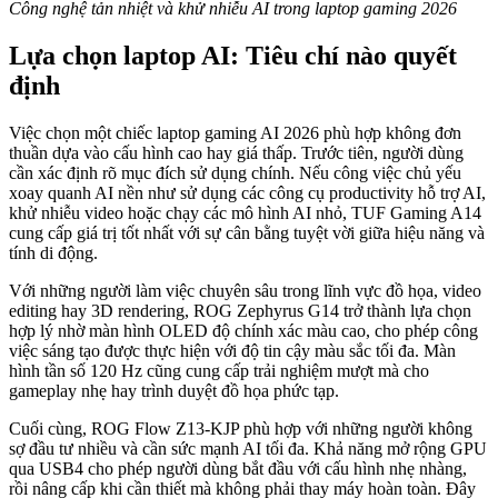
Công nghệ tản nhiệt và khử nhiễu AI trong laptop gaming 2026
Lựa chọn laptop AI: Tiêu chí nào quyết
định
Việc chọn một chiếc laptop gaming AI 2026 phù hợp không đơn
thuần dựa vào cấu hình cao hay giá thấp. Trước tiên, người dùng
cần xác định rõ mục đích sử dụng chính. Nếu công việc chủ yếu
xoay quanh AI nền như sử dụng các công cụ productivity hỗ trợ AI,
khử nhiễu video hoặc chạy các mô hình AI nhỏ, TUF Gaming A14
cung cấp giá trị tốt nhất với sự cân bằng tuyệt vời giữa hiệu năng và
tính di động.
Với những người làm việc chuyên sâu trong lĩnh vực đồ họa, video
editing hay 3D rendering, ROG Zephyrus G14 trở thành lựa chọn
hợp lý nhờ màn hình OLED độ chính xác màu cao, cho phép công
việc sáng tạo được thực hiện với độ tin cậy màu sắc tối đa. Màn
hình tần số 120 Hz cũng cung cấp trải nghiệm mượt mà cho
gameplay nhẹ hay trình duyệt đồ họa phức tạp.
Cuối cùng, ROG Flow Z13-KJP phù hợp với những người không
sợ đầu tư nhiều và cần sức mạnh AI tối đa. Khả năng mở rộng GPU
qua USB4 cho phép người dùng bắt đầu với cấu hình nhẹ nhàng,
rồi nâng cấp khi cần thiết mà không phải thay máy hoàn toàn. Đây